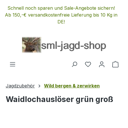
Zum Hauptinhalt springen
Schnell noch sparen und Sale-Angebote sichern!
Ab 150,-€ versandkostenfreie Lieferung bis 10 Kg in
DE!
Du hast 0 Produ
Ware
Jagdzubehör
Wild bergen & zerwirken
Waidlochauslöser grün groß
Bildergalerie überspringen