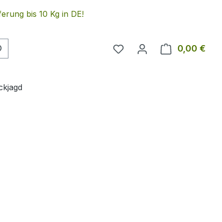
erung bis 10 Kg in DE!
Du hast 0 Produkte auf 
0,00 €
Ware
ckjagd