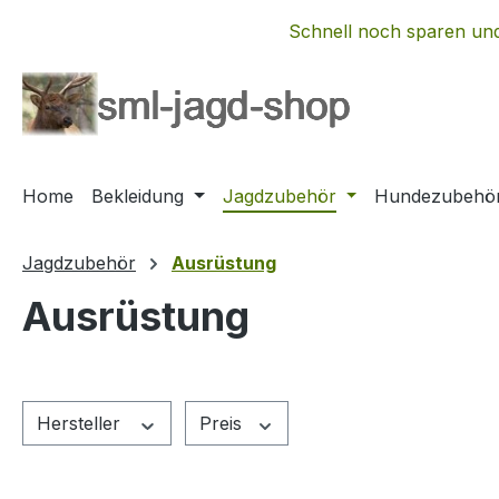
m Hauptinhalt springen
Zur Suche springen
Zur Hauptnavigation springen
Schnell noch sparen und
Home
Bekleidung
Jagdzubehör
Hundezubehö
Jagdzubehör
Ausrüstung
Ausrüstung
Hersteller
Preis