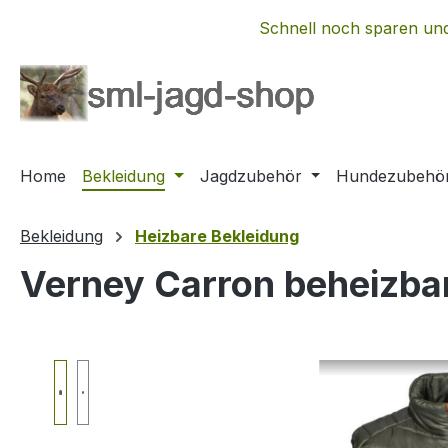
m Hauptinhalt springen
Zur Suche springen
Zur Hauptnavigation springen
Schnell noch sparen und
Home
Bekleidung
Jagdzubehör
Hundezubehö
Bekleidung
Heizbare Bekleidung
Verney Carron beheizba
Bildergalerie überspringen