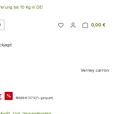
erung bis 10 Kg in DE!
Du hast 0 Produkte auf 
0,00 €
Ware
ckjagd
Verney carron
is:
€
%
Regulärer Preis:
159,90 €
(37.52% gespart)
. MwSt. zzgl. Versandkosten