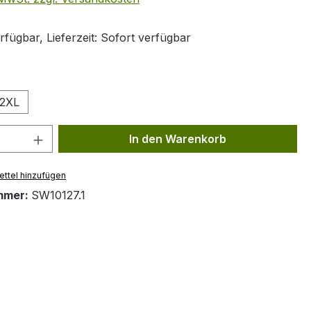
fügbar, Lieferzeit: Sofort verfügbar
ählen
2XL
 Anzahl: Gib den gewünschten Wert ein 
In den Warenkorb
ttel hinzufügen
mmer:
SW10127.1