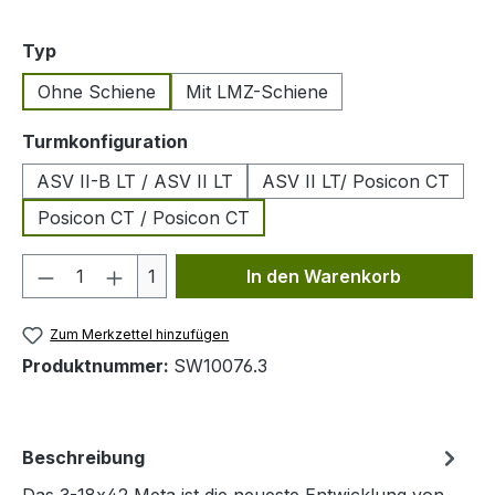
auswählen
Typ
Ohne Schiene
Mit LMZ-Schiene
auswählen
Turmkonfiguration
ASV II-B LT / ASV II LT
ASV II LT/ Posicon CT
Posicon CT / Posicon CT
Produkt Anzahl: Gib den gewünschten We
1
In den Warenkorb
Zum Merkzettel hinzufügen
Produktnummer:
SW10076.3
Beschreibung