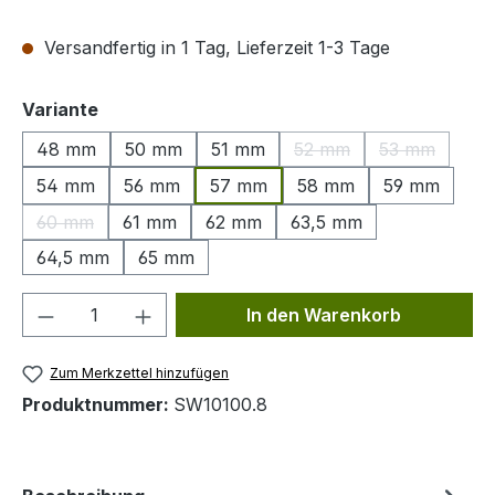
Versandfertig in 1 Tag, Lieferzeit 1-3 Tage
auswählen
Variante
48 mm
50 mm
51 mm
52 mm
53 mm
(Diese Option ist zurzeit
(Diese Optio
54 mm
56 mm
57 mm
58 mm
59 mm
60 mm
61 mm
62 mm
63,5 mm
(Diese Option ist zurzeit nicht verfügbar.)
64,5 mm
65 mm
Produkt Anzahl: Gib den gewünschten We
In den Warenkorb
Zum Merkzettel hinzufügen
Produktnummer:
SW10100.8