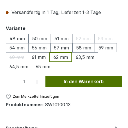
Versandfertig in 1 Tag, Lieferzeit 1-3 Tage
auswählen
Variante
48 mm
50 mm
51 mm
52 mm
53 mm
(Diese Option ist zurzeit
(Diese Optio
54 mm
56 mm
57 mm
58 mm
59 mm
60 mm
61 mm
62 mm
63,5 mm
(Diese Option ist zurzeit nicht verfügbar.)
64,5 mm
65 mm
Produkt Anzahl: Gib den gewünschten We
In den Warenkorb
Zum Merkzettel hinzufügen
Produktnummer:
SW10100.13