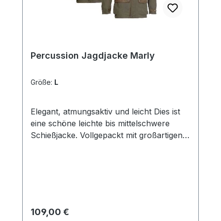
Percussion Jagdjacke Marly
Größe:
L
Elegant, atmungsaktiv und leicht Dies ist
eine schöne leichte bis mittelschwere
Schießjacke. Vollgepackt mit großartigen
Funktionen. Die strapazierfähige
Jagdjacke ist mit einer wassserdichten und
atmungsaktiver Membran beschichtet.
Wasserdichte Nähte und Verstärkungen
an den Schultern und Ellenbogen runden
das Ganze ab. Ausgestattet ist die
Regulärer Preis:
109,00 €
Percussion Herren-Jagdjacke Marly mit