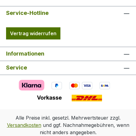
unterlegtem Reißverschluss als
Stiefelhose tragbar Besätze in Leder-Optik
Service-Hotline
Ausgestattet ist die Percussion Herren-
Jagdhose Sologne mit zwei Einschub- und
Vertrag widerrufen
zwei Patten-Beintaschen, einer Messer-
und einer wasserdichten Reißverschluss-
Gesäßtasche.
Informationen
Service
Alle Preise inkl. gesetzl. Mehrwertsteuer zzgl.
Versandkosten
und ggf. Nachnahmegebühren, wenn
nicht anders angegeben.