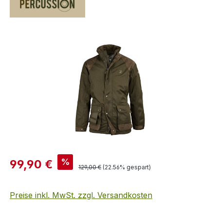
Bildergalerie überspringen
Verkaufspreis:
%
99,90 €
Regulärer Preis:
129,00 €
(22.56% gespart)
Preise inkl. MwSt. zzgl. Versandkosten