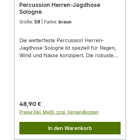
Percussion Herren-Jagdhose
Sologne
Größe:
58
|
Farbe:
braun
Die wetterfeste Percussion Herren-
Jagdhose Sologne ist speziell für Regen,
Wind und Nässe konzipiert. Die robuste
und wasserdichte Jagdhose verfügt über
eine laminierte Polyurethan-Membran und
wasserdichte Nähte. Die Hose ist
atmungsaktiv und durch vielfältige Details
sehr komfortabel. robust wind- und
wasserdicht wasserdicht getapte Nähte
Regulärer Preis:
48,90 €
atmungsaktiv leicht gefüttert
Preise inkl. MwSt. zzgl. Versandkosten
geräuscharme, weiche Haptik elastischer
und rutschfester Komfortbund höher im
In den Warenkorb
Rücken vorgeformter Kniebereich für
extra Tragekomfort Beinabschlüsse mit