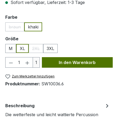
Sofort verfügbar, Lieferzeit: 1-3 Tage
auswählen
Farbe
braun
khaki
(Diese Option ist zurzeit nicht verfügbar.)
auswählen
Größe
M
XL
2XL
3XL
(Diese Option ist zurzeit nicht verfügbar.)
Produkt Anzahl: Gib den gewünschten We
1
In den Warenkorb
Zum Merkzettel hinzufügen
Produktnummer:
SW10036.6
Beschreibung
Die wetterfeste und leicht wattierte Percussion