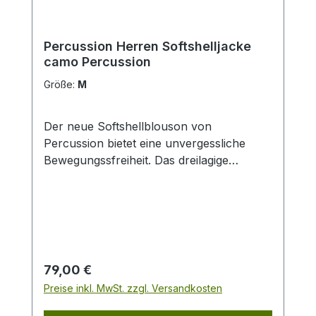
Percussion Herren Softshelljacke
camo Percussion
Größe:
M
Der neue Softshellblouson von
Percussion bietet eine unvergessliche
Bewegungssfreiheit. Das dreilagige
Softshellgewebe sorgt für perfekte
Wasserdichtigkeit und hervorragende
Atmungsaktivität. Innenmaterial aus 100%
Polyester 1 Brusttasche mit Reißverschluß
2 Einschubtaschen mit Reißverschluß
Eingearbeitete Kapuze im Kragen
Regulärer Preis:
79,00 €
Hasentaschen mit wasserdichtem und
Preise inkl. MwSt. zzgl. Versandkosten
waschbarem Futter