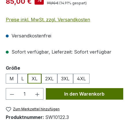
85,00 €
Regulärer Preis:
99,90 €
(14.91% gespart)
Preise inkl. MwSt. zzgl. Versandkosten
Versandkostenfrei
Sofort verfügbar, Lieferzeit: Sofort verfügbar
auswählen
Größe
M
L
XL
2XL
3XL
4XL
Produkt Anzahl: Gib den gewünschten We
In den Warenkorb
Zum Merkzettel hinzufügen
Produktnummer:
SW10122.3