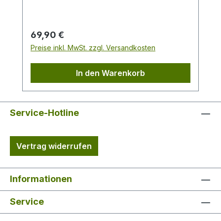
Wasserdichtigkeit und Atmungsaktivität.
Die Hose hat sechs Taschen, darunter ist
eine Messertasche. Durch einen
Regulärer Preis:
69,90 €
rutschfesten und elastischen Bund
Preise inkl. MwSt. zzgl. Versandkosten
verleiht die Hose ein gutes Tragegefühl.
65% Polyester und 35% Baumwolle
In den Warenkorb
Service-Hotline
Vertrag widerrufen
Informationen
Service