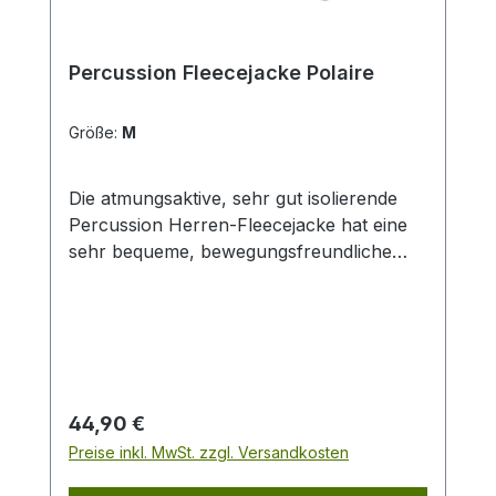
Percussion Fleecejacke Polaire
Größe:
M
Die atmungsaktive, sehr gut isolierende
Percussion Herren-Fleecejacke hat eine
sehr bequeme, bewegungsfreundliche
Schnittführung und an Kragen und
Ellenbogen kontrastfarbige Einsätze. Die
Fleecejacke ist ausgestattet mit einem
hohen Kragen zwei Seitentaschen und
einer Brusttasche Verstärkung an den
Ellenbogen eine Innentasche mit
Regulärer Preis:
44,90 €
Percussion-Logo auf der Brust
Preise inkl. MwSt. zzgl. Versandkosten