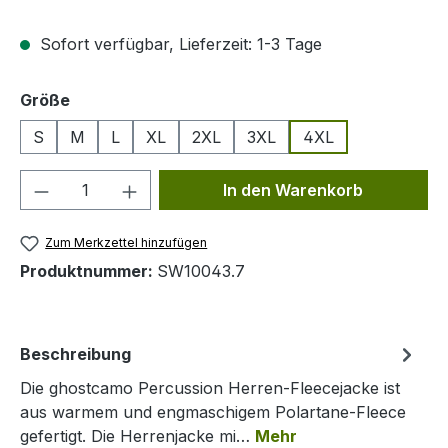
Sofort verfügbar, Lieferzeit: 1-3 Tage
auswählen
Größe
S
M
L
XL
2XL
3XL
4XL
Produkt Anzahl: Gib den gewünschten We
In den Warenkorb
Zum Merkzettel hinzufügen
Produktnummer:
SW10043.7
Beschreibung
Die ghostcamo Percussion Herren-Fleecejacke ist
aus warmem und engmaschigem Polartane-Fleece
gefertigt. Die Herrenjacke mi…
Mehr