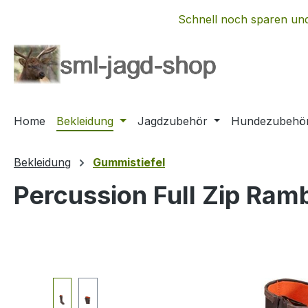
m Hauptinhalt springen
Zur Suche springen
Zur Hauptnavigation springen
Schnell noch sparen und
Home
Bekleidung
Jagdzubehör
Hundezubehö
Bekleidung
Gummistiefel
Percussion Full Zip Ram
Bildergalerie überspringen