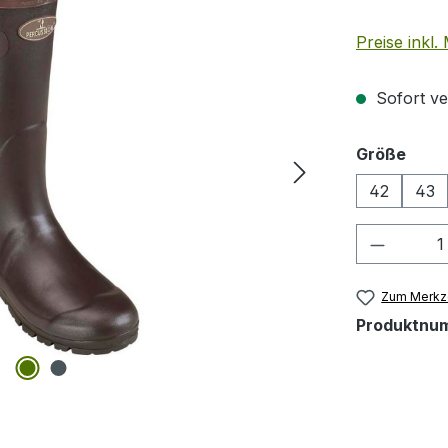
Preise inkl
Sofort ver
ausw
Größe
42
43
Produkt
Zum Merkze
Produktnu