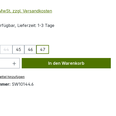
. MwSt. zzgl. Versandkosten
fügbar, Lieferzeit: 1-3 Tage
ählen
44
45
46
47
(Diese Option ist zurzeit nicht verfügbar.)
 Anzahl: Gib den gewünschten Wert ein 
In den Warenkorb
ttel hinzufügen
mmer:
SW10144.6