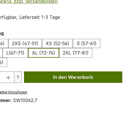
. MwSt. zzgl. Versandkosten
fügbar, Lieferzeit: 1-3 Tage
auswählen
ng
6)
2XS (47-51)
XS (52-56)
S (57-61)
L(67-71)
XL (72-76)
2XL (77-81)
6)
 Anzahl: Gib den gewünschten Wert ein 
1
In den Warenkorb
ttel hinzufügen
mmer:
SW10062.7