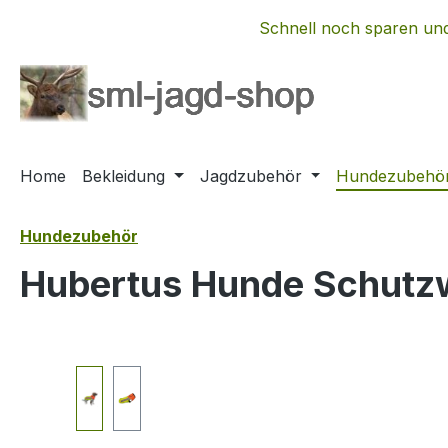
m Hauptinhalt springen
Zur Suche springen
Zur Hauptnavigation springen
Schnell noch sparen und
Home
Bekleidung
Jagdzubehör
Hundezubehö
Hundezubehör
Hubertus Hunde Schutzw
Bildergalerie überspringen