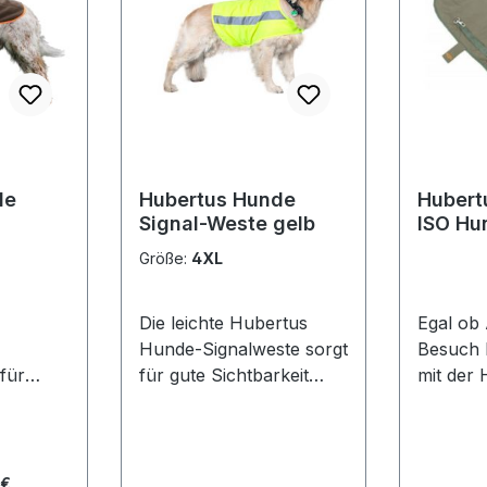
de
Hubertus Hunde
Hubert
Signal-Weste gelb
ISO Hu
ke
70 cm
Größe:
4XL
Die leichte Hubertus
Egal ob
Hunde-Signalweste sorgt
Besuch 
für
für gute Sichtbarkeit
mit der
Ihres Hundes während
Hubertu
en
der Jagd und im
gerüstet. Mit die
Straßenverkehr. Gute
Thermou
Passform durch
ihr Hun
 €