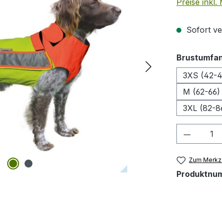
Preise inkl
Sofort ver
Brustumfa
3XS (42-4
M (62-66)
3XL (82-8
Produkt
Zum Merkze
Produktnu