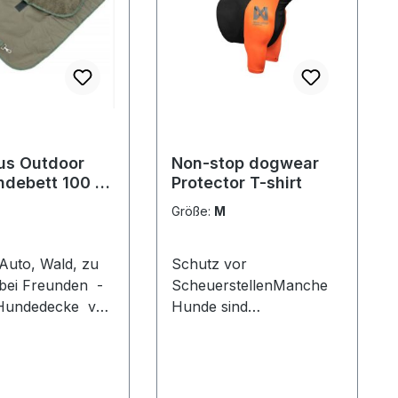
us Outdoor
Non-stop dogwear
ndebett 100 x
Protector T-shirt
Größe:
M
 Auto, Wald, zu
Schutz vor
bei Freunden -
ScheuerstellenManche
 Hundedecke von
Hunde sind
s ist man gut
empfindlicher als andere,
ser
und wir wollen, dass sie
nterlage liegt
trotzdem aktiv sein
d immer auf
können. Das bequeme,