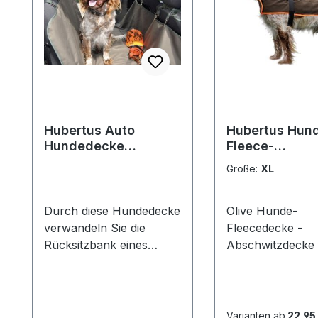
Hubertus Auto
Hubertus Hun
Hundedecke
Fleece-
Schonbezug
Abschwitzdec
Größe:
XL
Rückbank
Durch diese Hundedecke
Olive Hunde-
verwandeln Sie die
Fleecedecke -
Rücksitzbank eines
Abschwitzdecke 
Autos in eine Liegefläche
Ihren Jagdhund Miporex
für den Hund. Durch die
Membrane für d
dazugehörigen
optimalen
Schlaufen mit
Abschwitzeffekt
Varianten ab
22,95