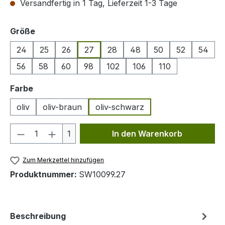
Versandfertig in 1 Tag, Lieferzeit 1-3 Tage
auswählen
Größe
24
25
26
27
28
48
50
52
54
56
58
60
98
102
106
110
auswählen
Farbe
oliv
oliv-braun
oliv-schwarz
Produkt Anzahl: Gib den gewünschten We
1
In den Warenkorb
Zum Merkzettel hinzufügen
Produktnummer:
SW10099.27
Beschreibung