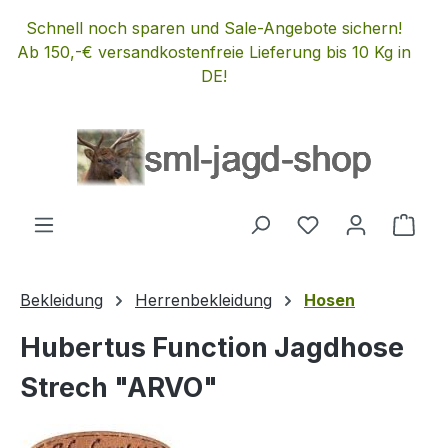
Zum Hauptinhalt springen
Schnell noch sparen und Sale-Angebote sichern!
Ab 150,-€ versandkostenfreie Lieferung bis 10 Kg in
DE!
Du hast 0 Produ
Ware
Bekleidung
Herrenbekleidung
Hosen
Hubertus Function Jagdhose
Strech "ARVO"