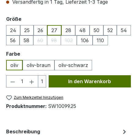
Versandfertig in 1 Tag, Lieferzeit 1-3 Tage
auswählen
Größe
24
25
26
27
28
48
50
52
54
56
58
60
98
102
106
110
(Diese Option ist zurzeit nicht verfügbar.)
(Diese Option ist zurzeit nicht verfügbar.)
(Diese Option ist zurzeit nicht ver
auswählen
Farbe
oliv
oliv-braun
oliv-schwarz
Produkt Anzahl: Gib den gewünschten We
1
In den Warenkorb
Zum Merkzettel hinzufügen
Produktnummer:
SW10099.25
Beschreibung