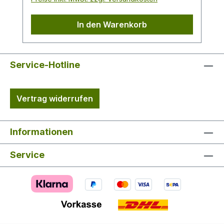
sorgen für einen optimalen
Temperaturausgleich und machen diese
In den Warenkorb
Hose zum perfekten Kleidungsstück bei
allen Jagd- & Outdooraktivitäten. Schlanke
SilhouetteZwei EinschubtaschenZwei
eingesetzte Beintaschen mit
Service-Hotline
geräuschlosem Reißverschluss Eine
Gesäßtasche mit verdecktem
Vertrag widerrufen
Reißverschluss Elastischer
Bund Belüftungsschlitze mit Netz und
Reißverschluss Qualität Obermaterial:
Informationen
68% Baumwolle 25% Polyamid 7%
Elasthan
Service