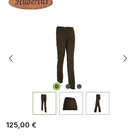
Bildergalerie überspringen
Regulärer Preis:
125,00 €