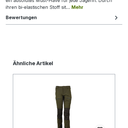
ein absolutes Must-Have für jede Jägerin. Durch
ihren bi-elastischen Stoff sit…
Mehr
Bewertungen
Produktgalerie überspringen
Ähnliche Artikel