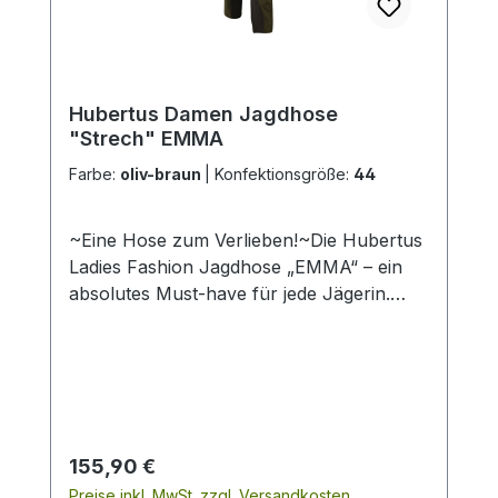
Hubertus Damen Jagdhose
"Strech" EMMA
Farbe:
oliv-braun
|
Konfektionsgröße:
44
~Eine Hose zum Verlieben!~Die Hubertus
Ladies Fashion Jagdhose „EMMA“ – ein
absolutes Must-have für jede Jägerin.
Durch ihren bi-elastischen Stoff und die
Stretch-Elemente an den Beininnenseiten,
den Knien und am Gesäß sitzt diese Hose
immer ausgezeichnet am Körper und
bietet zugleich eine herausragende
Bewegungsfreiheit. Die seitlichen, mit
Regulärer Preis:
155,90 €
Netzgewebe unterlegten Lüftungsschlitze
Preise inkl. MwSt. zzgl. Versandkosten