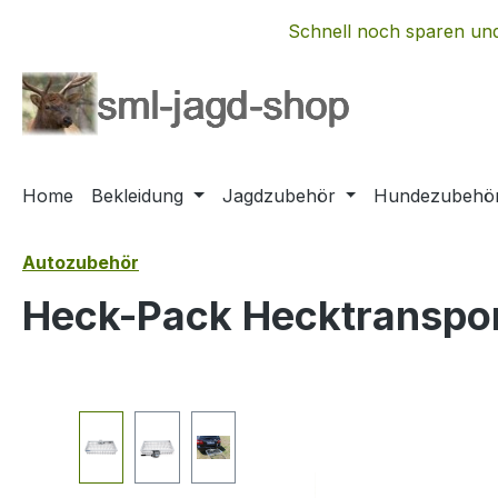
m Hauptinhalt springen
Zur Suche springen
Zur Hauptnavigation springen
Schnell noch sparen und
Home
Bekleidung
Jagdzubehör
Hundezubehö
Autozubehör
Heck-Pack Hecktranspor
Bildergalerie überspringen