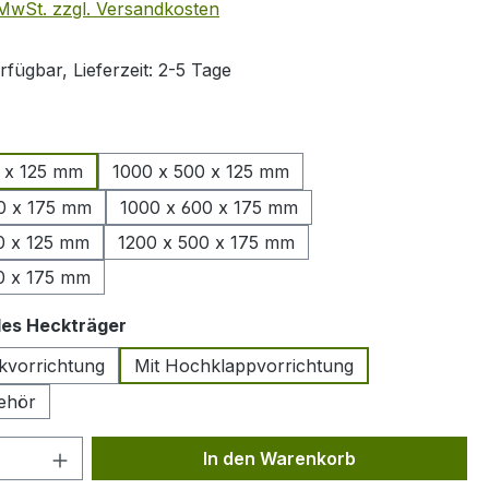
. MwSt. zzgl. Versandkosten
fügbar, Lieferzeit: 2-5 Tage
ählen
 x 125 mm
1000 x 500 x 125 mm
0 x 175 mm
1000 x 600 x 175 mm
0 x 125 mm
1200 x 500 x 175 mm
0 x 175 mm
auswählen
des Heckträger
kvorrichtung
Mit Hochklappvorrichtung
ehör
 Anzahl: Gib den gewünschten Wert ein 
In den Warenkorb