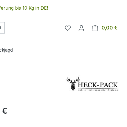
erung bis 10 Kg in DE!
Du hast 0 Produkte auf 
0,00 €
Ware
ckjagd
eis:
 €