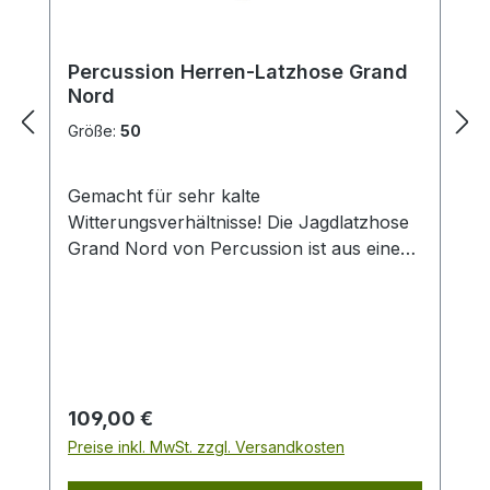
Percussion Herren-Latzhose Grand
Nord
Größe:
50
Gemacht für sehr kalte
Witterungsverhältnisse! Die Jagdlatzhose
Grand Nord von Percussion ist aus einem
mehrlagigen, wind- und wasserdichten,
atmungsaktiven und leisen Material. Die
Oberfläche besteht aus zweifarbigem,
wildlederähnlichem Material mit
Abperleffekt und laminierter PU-
Membran, innen ist sie mit weichem
Regulärer Preis:
109,00 €
Fleece-Stoff gefüttert. Die Hose hat
Preise inkl. MwSt. zzgl. Versandkosten
insgesamt sechs Taschen: zwei
Einschubtaschen zwei Beintaschen mit